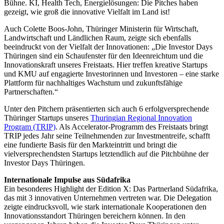
Bühne. KI, Health Tech, Energielösungen: Die Pitches haben
gezeigt, wie groß die innovative Vielfalt im Land ist!
Auch Colette Boos-John, Thüringer Ministerin für Wirtschaft,
Landwirtschaft und Ländlichen Raum, zeigte sich ebenfalls
beeindruckt von der Vielfalt der Innovationen: „Die Investor Days
Thüringen sind ein Schaufenster für den Ideenreichtum und die
Innovationskraft unseres Freistaats. Hier treffen kreative Startups
und KMU auf engagierte Investorinnen und Investoren – eine starke
Plattform für nachhaltiges Wachstum und zukunftsfähige
Partnerschaften.“
Unter den Pitchern präsentierten sich auch 6 erfolgversprechende
Thüringer Startups unseres
Thuringian Regional Innovation
Program (TRIP)
. Als Accelerator-Programm des Freistaats bringt
TRIP jedes Jahr seine Teilnehmenden zur Investmentreife, schafft
eine fundierte Basis für den Markteintritt und bringt die
vielversprechendsten Startups letztendlich auf die Pitchbühne der
Investor Days Thüringen.
Internationale Impulse aus Südafrika
Ein besonderes Highlight der Edition X: Das Partnerland Südafrika,
das mit 3 innovativen Unternehmen vertreten war. Die Delegation
zeigte eindrucksvoll, wie stark internationale Kooperationen den
Innovationsstandort Thüringen bereichern können. In den