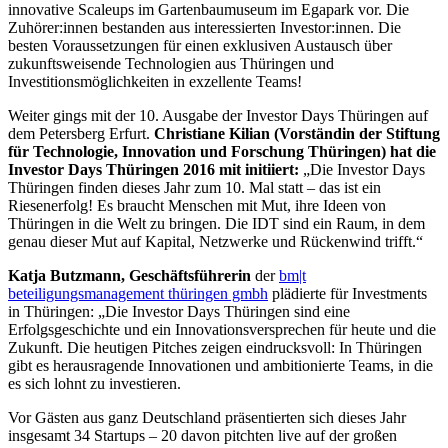
innovative Scaleups im Gartenbaumuseum im Egapark vor. Die
Zuhörer:innen bestanden aus interessierten Investor:innen. Die
besten Voraussetzungen für einen exklusiven Austausch über
zukunftsweisende Technologien aus Thüringen und
Investitionsmöglichkeiten in exzellente Teams!
Weiter gings mit der 10. Ausgabe der Investor Days Thüringen auf
dem Petersberg Erfurt.
Christiane Kilian (Vorständin der Stiftung
für Technologie, Innovation und Forschung Thüringen) hat die
Investor Days Thüringen 2016 mit initiiert:
„Die Investor Days
Thüringen finden dieses Jahr zum 10. Mal statt – das ist ein
Riesenerfolg! Es braucht Menschen mit Mut, ihre Ideen von
Thüringen in die Welt zu bringen. Die IDT sind ein Raum, in dem
genau dieser Mut auf Kapital, Netzwerke und Rückenwind trifft.“
Katja Butzmann, Geschäftsführerin
der
bm|t
beteiligungsmanagement thüringen gmbh
plädierte für Investments
in Thüringen: „Die Investor Days Thüringen sind eine
Erfolgsgeschichte und ein Innovationsversprechen für heute und die
Zukunft. Die heutigen Pitches zeigen eindrucksvoll: In Thüringen
gibt es herausragende Innovationen und ambitionierte Teams, in die
es sich lohnt zu investieren.
Vor Gästen aus ganz Deutschland präsentierten sich dieses Jahr
insgesamt 34 Startups – 20 davon pitchten live auf der großen