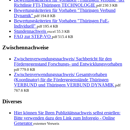
Richtlinie FTI-Thüringen TECHNOLOGIE
pdf 230.3 KB
Bewertungskriterien für Vorhaben "Thüringen Verbund
Dynamik"
pdf 194.8 KB
Bewertungskriterien für Vorhaben "Thüringen FuE-
Individuell"
pdf 195.4 KB
Stundennachweis
excel 55.3 KB
FAQ zur STEP-VO
pdf 515.4 KB
Zwischennachweise
Zwischenverwendungsnachweis/ Sachbericht für den
Fördergegenstand Forschungs- und Entwicklungsvorhaben
pdf 779.0 KB
Zwischenverwendungsnachweis/ Gesamtvorhaben
(Koordinator) für die Fördergegenstände Thüringen
VERBUND und Thüringen VERBUND DYNAMIK
pdf
767.6 KB
Diverses
Hier können Sie Ihren Publizitätsnachweis selbst erstellen:
Bitte verwenden dazu den Link zum Inforegio - Online
Generator
externer Verweis