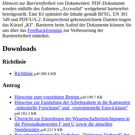
Hinweis zur Barrierefreiheit von Dokumenten:
PDF-Dokumente
werden mithilfe des Anbieters „Accessful“ weitgehend barrierefrei
bereitgestellt. Eine KI optimiert die Inhalte gemäß BFSG, EN 301
549 und PDF/UA-2. Entsprechend gekennzeichnete Dateien tragen
das Kürzel „KI". Barrieren beim Aufruf der Dokumente können Sie
uns über das
Feedbackformular
zur Verbesserung der
Barrierefreiheit mitteilen.
Downloads
Richtlinie
Richtlinie
pdf 388.4 KB
Antrag
Hinweise zum vorzeitigen Beginn
pdf 199.7 KB
Hinweise zur Einstufung der Arbeitspakete in die Kategorien
„industrielle Forschung“ und „experimentelle Entwicklung“
pdf 182.2 KB
Übersicht zur Einordnung der Wissenschaftseinrichtungen in
die Personalkategorien F und U sowie die aktuellen
Stundensätze
pdf 221.9 KB
Bewertungskriterien für Vorhaben „Thüringen Verbund“ der